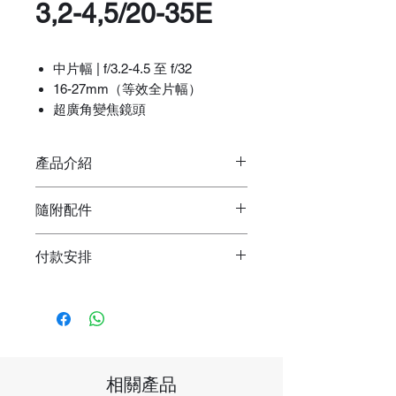
3,2-4,5/20-35E
中片幅
| f/3.2-4.5 至 f/32
16-27mm（等效全片幅）
超廣角變焦鏡頭
鏡間快門，
1/2000 秒同步
線性步進自動對焦馬達
產品介紹
最近對焦距離：
1 呎
前置濾鏡螺紋：
77mm
Hasselblad XCD 20‑35mm f/3.2‑4.5
隨附配件
E 鏡頭是哈蘇 X 系統中最具野心的
優惠價格詳情 , 請 WhatsApp +852
超廣角變焦鏡頭，提供令人驚豔的清
Hasselblad XCD 20-35mm f/3.2-
9532 6788 聯繫
晰度和廣闊視角而設計。具備等效於
付款安排
4.5 E 鏡頭 (Hasselblad X)
全片幅 16–27 mm 的變焦範圍，這
鏡頭前蓋
我們接受FPS付款。香港境內免費送
歡迎親臨門市，體驗產品功能！
款鏡頭為想要捕捉世界的攝影師開啟
鏡頭後蓋
貨，使用順豐速運。請將付款收據透
了
全新的可能
。
遮光罩
過WhatsApp/Line/WeChat傳送給我
門市地址：
保護軟袋
們，一旦收到付款，我們會安排送
在光學上，採用
12 組 16 片結構，
香港尖沙咀海港城海洋中心Level 1,
1 年原廠有限保固
貨。
包含多片非球面和超低色散鏡片，這
Shop 121
相關產品
FPS: 100839042
些鏡片協同運作以抑制變形和像差，