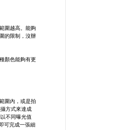
範圍越高。能夠
圍的限制，沒辦
種顏色能夠有更
？
範圍內，或是拍
拍攝方式來達成
別以不同曝光值
，即可完成一張細