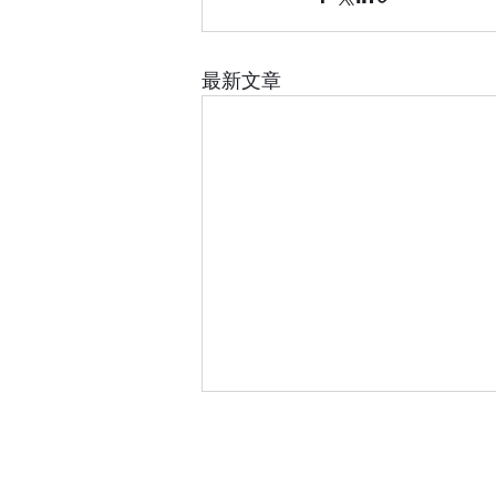
最新文章
【專業相機鏡頭清潔指南】正
門市地址
確保養步驟、器材收納與器材
推介