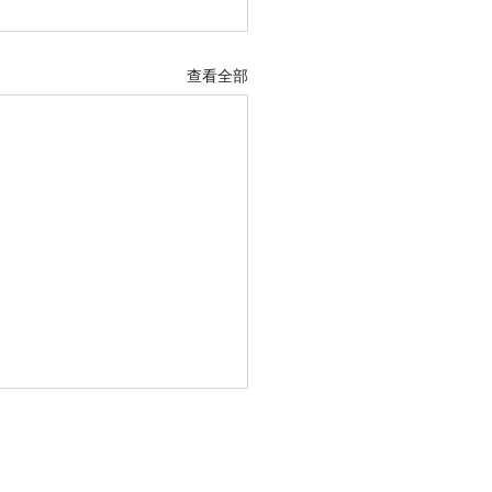
查看全部
焦系統】相位對焦、對比
有何不同？如何選擇最準
聯絡我們
對焦模式？