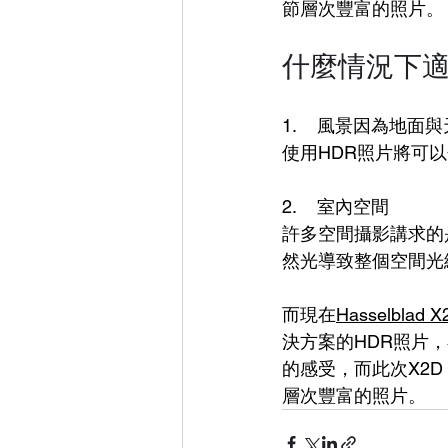
節層次豐富的照片。
什麼情況下適
1.    
風景因為地面與
使用HDR照片將可
2.    
室內空間
許多空間攝影講求的
然光導致整個空間光
而現在
Hasselblad X
決方案的HDR照片
的感受，而此次X2D
層次豐富的照片。