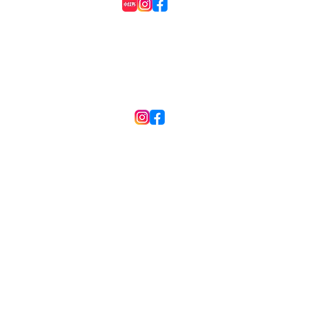
現在相機進入無返時代之後出現了
我們
「電子快門」這個快門選項，對於
準」
入門拍照的人來說常常會遇到一個
果想
新加坡
問題，我現在該用電子快門呢？還
如實
是機械快門？其中的差異又在哪
機究
邊？ 今天就來為大家講解兩者之
楚的
間的差異以及優缺點！ 什麼是機
個對
械快門？ 機械快門是傳統相機中
（Ph
最常見的快門結構，透過實體簾幕
（Con
開合來控制曝光時間。運作方式是
作的！ 相位對焦（P
將快門簾打開 → 感光元件開始接
Det
.
收光線快門關閉 → 結束曝光，整
線分
個感光面是「同時曝光」的。 優
點： •
eway Bay Hong Kong)