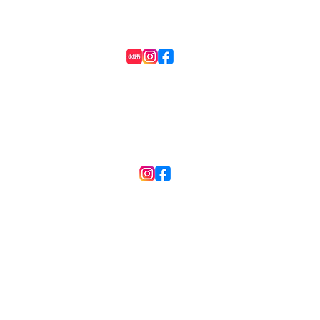
電子快門 vs 機械快門：背後
【對
原理、優點缺點比較及拍攝場
​香港
對焦
景建議
確的
現在相機進入無返時代之後出現了
我們
「電子快門」這個快門選項，對於
準」
入門拍照的人來說常常會遇到一個
果想
新加坡
問題，我現在該用電子快門呢？還
如實
是機械快門？其中的差異又在哪
機究
邊？ 今天就來為大家講解兩者之
楚的
間的差異以及優缺點！ 什麼是機
個對
械快門？ 機械快門是傳統相機中
（Ph
最常見的快門結構，透過實體簾幕
（Con
開合來控制曝光時間。運作方式是
作的！ 相位對焦（P
將快門簾打開 → 感光元件開始接
Det
.
收光線快門關閉 → 結束曝光，整
線分
個感光面是「同時曝光」的。 優
點： •