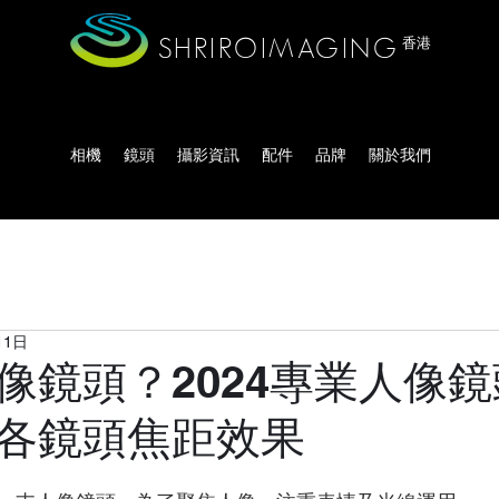
SHRIROIMAGING
香港
相機
鏡頭
攝影資訊
配件
品牌
關於我們
11日
像鏡頭？2024專業人像
各鏡頭焦距效果