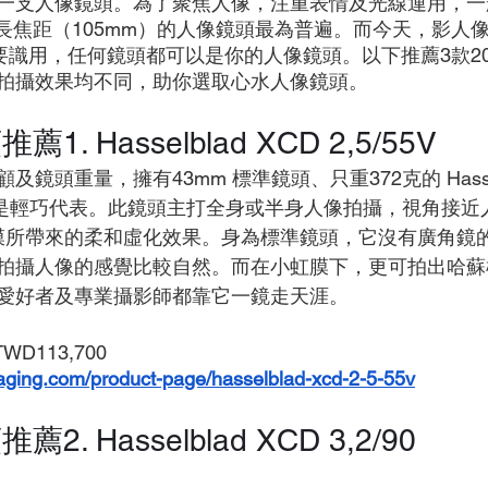
一支人像鏡頭。為了聚焦人像，注重表情及光線運用，一
）及長焦距（105mm）的人像鏡頭最為普遍。而今天，影人
實只要識用，任何鏡頭都可以是你的人像鏡頭。以下推薦3款2
拍攝效果均不同，助你選取心水人像鏡頭。
. Hasselblad XCD 2,5/55V 
鏡頭重量，擁有43mm 標準鏡頭、只重372克的 Hasselb
正主打是輕巧代表。此鏡頭主打全身或半身人像拍攝，視角接
 大虹膜所帶來的柔和虛化效果。身為標準鏡頭，它沒有廣角
拍攝人像的感覺比較自然。而在小虹膜下，更可拍出哈蘇
愛好者及專業攝影師都靠它一鏡走天涯。
TWD113,700
maging.com/product-page/hasselblad-xcd-2-5-55v
. Hasselblad XCD 3,2/90