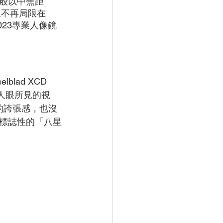
般以中焦距
像不再局限在
023專業人像鏡
lad XCD 
近人眼所見的視
鏡的誇張感，也沒
標誌性的「八星