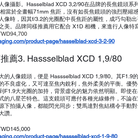
攝影。Hasselblad XCD 3,2/90在品牌的長焦鏡頭
 它相當於全畫幅71mm 焦距，沒有如長焦鏡頭的強烈壓縮
人像時，因其f/3.2的光圈配中長焦距的屬性，成巧勾勒
之美。品牌同樣推薦用它配合 X1D 相機，來進行人像特
TWD94,700
maging.com/product-page/hasselblad-xcd-3-2-90
. Hassselblad XCD 1,9/80
像鏡頭，便是 Hassselblad XCD 1,9/80。其F1
的不良虛化，又可達至焦內銳利，焦外柔美的平衡。優勢
到F1.9大光圈的加持，背景虛化的魅力依然明顯。即使
式的八星芒特色。這支鏡頭可應付各種光線條件，不論在
源下拍攝人像，都能閃光同步；雙馬達對焦結構令手動對
大讚。
TWD145,000
maging.com/product-page/hassselblad-xcd-1-9-80