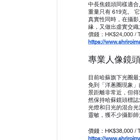
中長焦鏡頭同樣適合人像
重量只有 619克。
真實性同時，在攝影
緣，又做出虛實交織
價錢：HK$24,000 / 
https://www.shriroi
專業人像鏡頭推薦3
目前哈蘇旗下光圈最大的人
免到「洋蔥圈現象」
景距離非常近，但得
然保持哈蘇鏡頭標誌
光燈和日光的混合光
靈敏，獲不少攝影師
價錢：HK$38,000 / 
https://www.shriroi