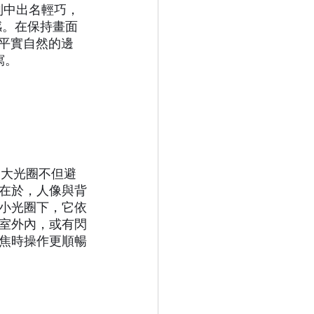
系列中出名輕巧，
感。在保持畫面
出平實自然的邊
寫。
.9的大光圈不但避
在於，人像與背
在小光圈下，它依
室外內，或有閃
焦時操作更順暢